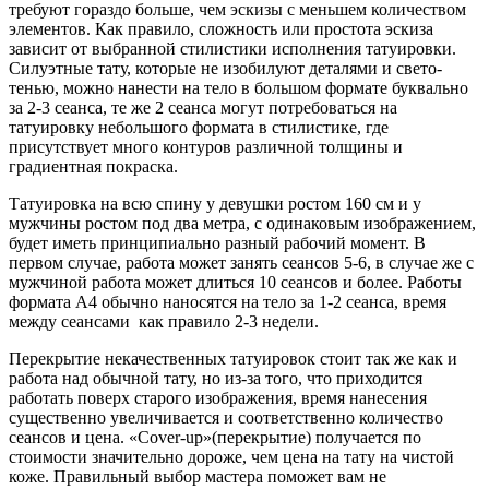
требуют гораздо больше, чем эскизы с меньшем количеством
элементов. Как правило, сложность или простота эскиза
зависит от выбранной стилистики исполнения татуировки.
Силуэтные тату, которые не изобилуют деталями и свето-
тенью, можно нанести на тело в большом формате буквально
за 2-3 сеанса, те же 2 сеанса могут потребоваться на
татуировку небольшого формата в стилистике, где
присутствует много контуров различной толщины и
градиентная покраска.
Татуировка на всю спину у девушки ростом 160 см и у
мужчины ростом под два метра, с одинаковым изображением,
будет иметь принципиально разный рабочий момент. В
первом случае, работа может занять сеансов 5-6, в случае же с
мужчиной работа может длиться 10 сеансов и более. Работы
формата А4 обычно наносятся на тело за 1-2 сеанса, время
между сеансами как правило 2-3 недели.
Перекрытие некачественных татуировок стоит так же как и
работа над обычной тату, но из-за того, что приходится
работать поверх старого изображения, время нанесения
существенно увеличивается и соответственно количество
сеансов и цена. «Сover-up»(перекрытие) получается по
стоимости значительно дороже, чем цена на тату на чистой
коже. Правильный выбор мастера поможет вам не