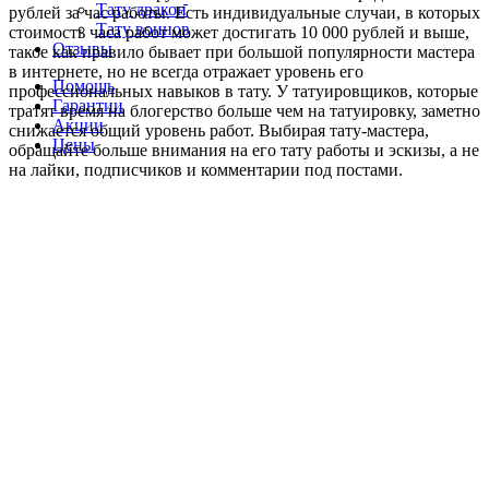
Тату дракон
рублей за час работы. Есть индивидуальные случаи, в которых
Тату воинов
стоимость часа работ может достигать 10 000 рублей и выше,
Отзывы
такое как правило бывает при большой популярности мастера
в интернете, но не всегда отражает уровень его
Помощь
профессиональных навыков в тату. У татуировщиков, которые
Гарантии
тратят время на блогерство больше чем на татуировку, заметно
Акции
снижается общий уровень работ. Выбирая тату-мастера,
Цены
обращайте больше внимания на его тату работы и эскизы, а не
на лайки, подписчиков и комментарии под постами.
СТОИМОСТЬ ТАТУ СЕАНСА
ИНДИВИДУАЛЬНЫЕ РЕШЕНИЯ ВАШЕЙ ТАТУ